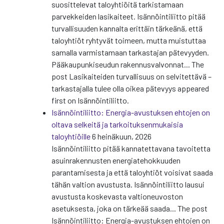
suosittelevat taloyhtiöitä tarkistamaan
parvekkeiden lasikaiteet. Isännöintiliitto pitää
turvallisuuden kannalta erittäin tärkeänä, että
taloyhtiöt ryhtyvät toimeen, mutta muistuttaa
samalla varmistamaan tarkastajan pätevyyden.
Pääkaupunkiseudun rakennusvalvonnat... The
post Lasikaiteiden turvallisuus on selvitettävä –
tarkastajalla tulee olla oikea pätevyys appeared
first on Isännöintiliitto.
Isännöintiliitto: Energia-avustuksen ehtojen on
oltava selkeitä ja tarkoituksenmukaisia
taloyhtiöille
6 heinäkuun, 2026
Isännöintiliitto pitää kannatettavana tavoitetta
asuinrakennusten energiatehokkuuden
parantamisesta ja että taloyhtiöt voisivat saada
tähän valtion avustusta. Isännöintiliitto lausui
avustusta koskevasta valtioneuvoston
asetuksesta, joka on tärkeää saada... The post
Isännöintiliitto: Energia-avustuksen ehtojen on