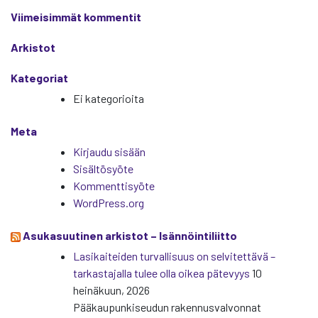
Viimeisimmät kommentit
Arkistot
Kategoriat
Ei kategorioita
Meta
Kirjaudu sisään
Sisältösyöte
Kommenttisyöte
WordPress.org
Asukasuutinen arkistot – Isännöintiliitto
Lasikaiteiden turvallisuus on selvitettävä –
tarkastajalla tulee olla oikea pätevyys
10
heinäkuun, 2026
Pääkaupunkiseudun rakennusvalvonnat