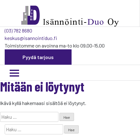
Ohita
navigaatio
(03) 782 8680
keskus@isannointiduo.fi
Toimistomme on avoinna ma-to klo 09.00-15.00
Pyydä tarjous
Mitään ei löytynyt
Ikävä kyllä hakemaasi sisältöä ei löytynyt.
Haku:
Haku: